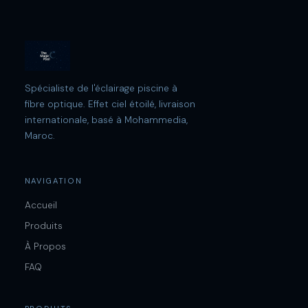
Demander votre devis
Spécialiste de l'éclairage piscine à
Laissez vos coordonnées et notre équipe
fibre optique. Effet ciel étoilé, livraison
vous recontacte sous 24h avec un devis
internationale, basé à Mohammedia,
personnalisé.
Maroc.
NOM COMPLET
NAVIGATION
Accueil
EMAIL
Produits
À Propos
FAQ
TÉLÉPHONE / WHATSAPP