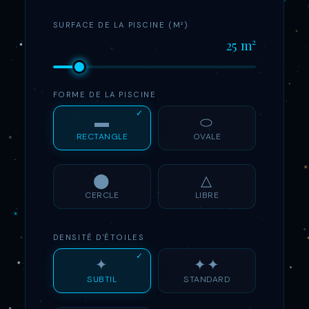
SURFACE DE LA PISCINE (M²)
25 m²
FORME DE LA PISCINE
▬
⬭
RECTANGLE
OVALE
⬤
△
CERCLE
LIBRE
DENSITÉ D'ÉTOILES
✦
✦✦
SUBTIL
STANDARD